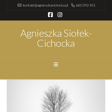
kontakt@agnieszkacichocka.pl
665 092 451
Facebook
Instagram
Agnieszka Siołek-
Cichocka
Navigation