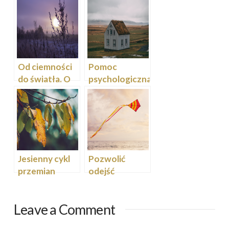
Od ciemności
Pomoc
do światła. O
psychologiczna
wędrówce w
i
głąb siebie
psychoterapia
– czyli o
metaforze
remontu w
domu psychiki i
Jesienny cykl
Pozwolić
ciała
przemian
odejść
Leave a Comment