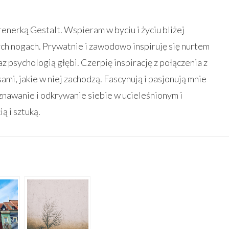
enerką Gestalt. Wspieram w byciu i życiu bliżej
ch nogach. Prywatnie i zawodowo inspiruję się nurtem
raz psychologią głębi. Czerpię inspirację z połączenia z
ami, jakie w niej zachodzą. Fascynują i pasjonują mnie
znawanie i odkrywanie siebie w ucieleśnionym i
ą i sztuką.