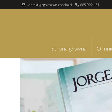
kontakt@agnieszkacichocka.pl
665 092 451
Strona główna
O mni