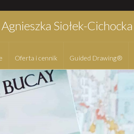
Agnieszka Siołek-Cichocka
e
Oferta i cennik
Guided Drawing®