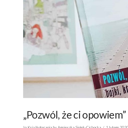
„Pozwól, że ci opowiem”
In
Książkoterapia
by Agnieszka Siołek-Cichocka
1 lutego 202