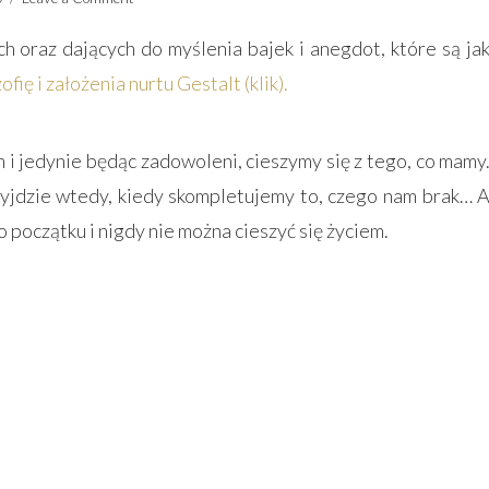
h oraz dających do myślenia bajek i anegdot, które są ja
zofię i założenia nurtu Gestalt (klik).
i jedynie będąc zadowoleni, cieszymy się z tego, co mamy
rzyjdzie wtedy, kiedy skompletujemy to, czego nam brak… 
początku i nigdy nie można cieszyć si
ę życiem.