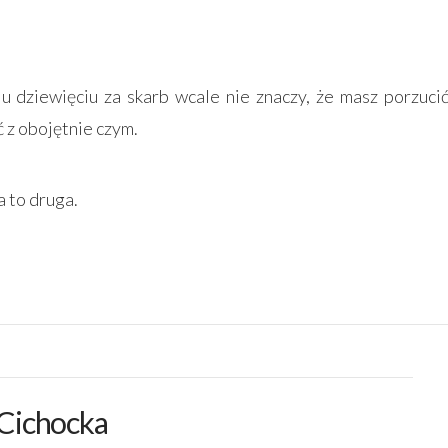
u dziewięciu za skarb wcale nie znaczy, że masz porzuci
ć z obojętnie czym.
a to druga.
-Cichocka