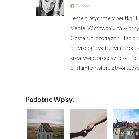
Facebook
Jestem psychoterapeutką i tr
siebie. W stawaniu na własny
Gestalt, filozofią zen i Tao o
przyrodą i cyklicznymi proces
kreatywne procesy - czyli po
bliskim kontakcie z twórczości
Podobne Wpisy: