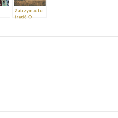
Zatrzymać to
tracić. O
filozofii utraty
i ruchu życia