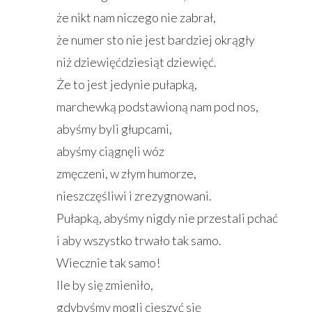
że nikt nam niczego nie zabrał,
że numer sto nie jest bardziej okrągły
niż dziewięćdziesiąt dziewięć.
Że to jest jedynie pułapką,
marchewką podstawioną nam pod nos,
abyśmy byli głupcami,
abyśmy ciągnęli wóz
zmęczeni, w złym humorze,
nieszczęśliwi i zrezygnowani.
Pułapką, abyśmy nigdy nie przestali pchać
i aby wszystko trwało tak samo.
Wiecznie tak samo!
Ile by się zmieniło,
gdybyśmy mogli cieszyć się