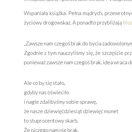
Wspaniała książka. Pełna mądrych, przewrotnyc
życiowy drogowskaz. A ponadto przybliżają
filo
„Zawsze nam czegoś brak do bycia zadowolonym 
Zgodnie z tym nauczyliśmy się, że szczęście p
ponieważ zawsze nam czegoś brak, idea wraca do 
Ale co by się stało,
gdyby nas oświeciło
i nagle zdalibyśmy sobie sprawę,
że nasze dziewięćdziesiąt dziewięć monet
to stuprocentowy skarb.
Że niczego nam nie brak,