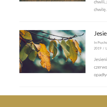
chwili,
chwilę.
Jesi
In
Psycho
2019
Jesien
VIEW POST
czerwo
opadłyc