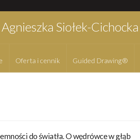
Agnieszka Siołek-Cichocka
e
Oferta i cennik
Guided Drawing®
iemności do światła. O wędrówce w głąb