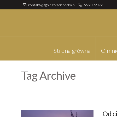
kontakt@agnieszkacichocka.pl
665 092 451
Strona główna
O mni
Tag Archive
Od c