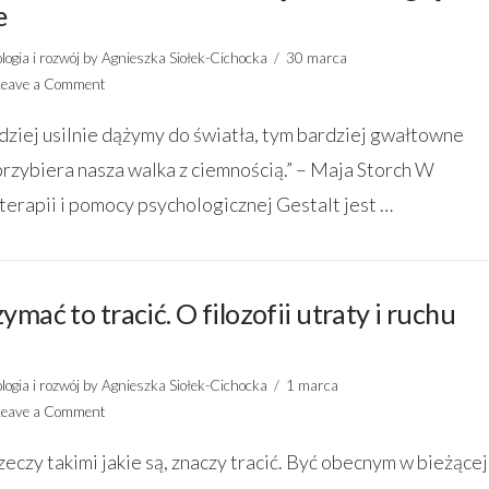
e
logia i rozwój
by Agnieszka Siołek-Cichocka
30 marca
Leave a Comment
dziej usilnie dążymy do światła, tym bardziej gwałtowne
rzybiera nasza walka z ciemnością.” – Maja Storch W
terapii i pomocy psychologicznej Gestalt jest …
ymać to tracić. O filozofii utraty i ruchu
logia i rozwój
by Agnieszka Siołek-Cichocka
1 marca
Leave a Comment
zeczy takimi jakie są, znaczy tracić. Być obecnym w bieżącej