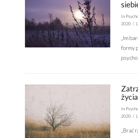
siebi
In
Psycho
2020
„Im bar
formy p
psycho
Zatrz
życia
In
Psycho
2020
„Brać r
VIEW POST