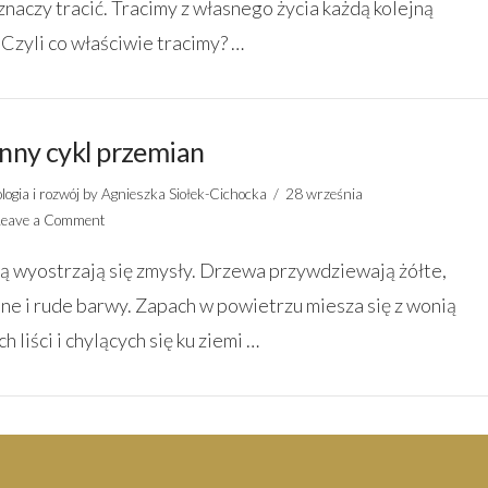
 znaczy tracić. Tracimy z własnego życia każdą kolejną
 Czyli co właściwie tracimy? …
enny cykl przemian
logia i rozwój
by Agnieszka Siołek-Cichocka
28 września
Leave a Comment
ią wyostrzają się zmysły. Drzewa przywdziewają żółte,
ne i rude barwy. Zapach w powietrzu miesza się z wonią
h liści i chylących się ku ziemi …