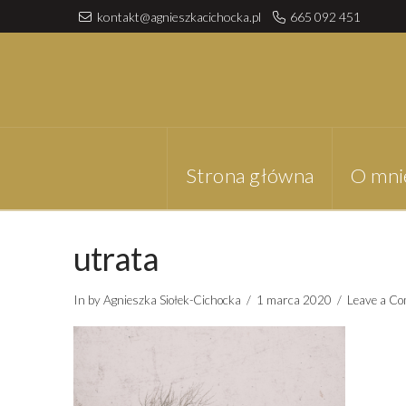
kontakt@agnieszkacichocka.pl
665 092 451
Strona główna
O mni
utrata
In by Agnieszka Siołek-Cichocka
1 marca 2020
Leave a C