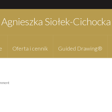
Agnieszka Siołek-Cichocka
e
Oferta i cennik
Guided Drawing®
omment