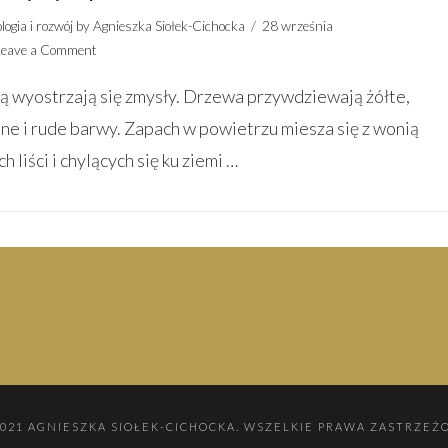
logia i rozwój
by Agnieszka Siołek-Cichocka
28 września
Leave a Comment
ią wyostrzają się zmysły. Drzewa przywdziewają żółte,
ne i rude barwy. Zapach w powietrzu miesza się z wonią
h liści i chylących się ku ziemi …
2021 AGNIESZKA SIOŁEK-CICHOCKA. WSZELKIE PRAWA ZASTRZEŻ