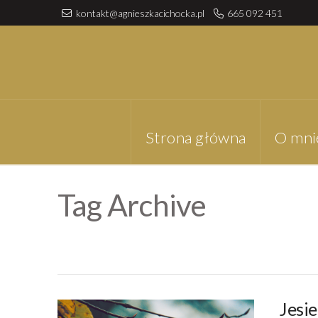
kontakt@agnieszkacichocka.pl
665 092 451
Strona główna
O mni
Tag Archive
Jesi