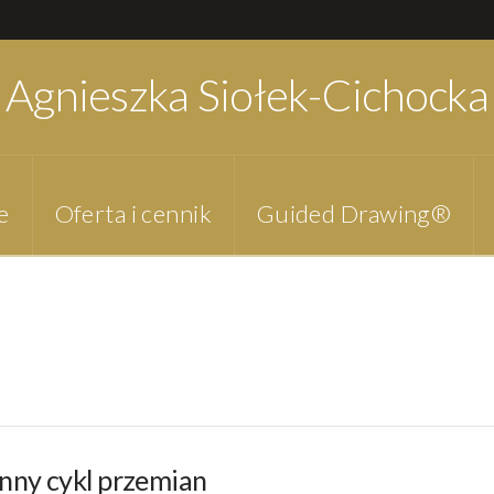
Agnieszka Siołek-Cichocka
e
Oferta i cennik
Guided Drawing®
enny cykl przemian