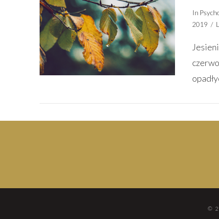
In
Psycho
2019
Jesien
czerwo
opadłyc
VIEW POST
© 