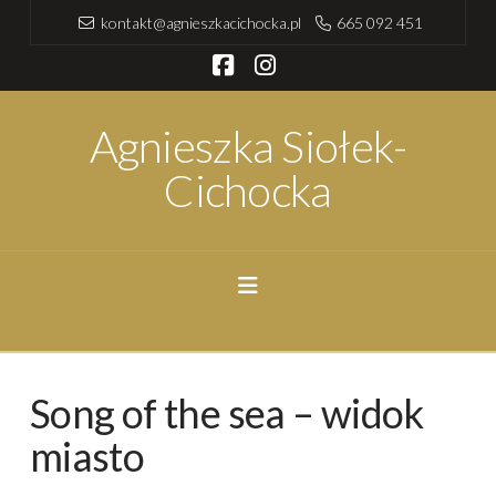
kontakt@agnieszkacichocka.pl
665 092 451
Facebook
Instagram
Agnieszka Siołek-
Cichocka
Navigation
Song of the sea – widok
miasto