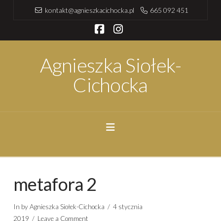
kontakt@agnieszkacichocka.pl
665 092 451
Facebook
Instagram
Agnieszka Siołek-
Cichocka
Navigation
metafora 2
In by Agnieszka Siołek-Cichocka
4 stycznia
2019
Leave a Comment