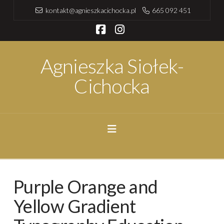
kontakt@agnieszkacichocka.pl
665 092 451
Facebook
Instagram
Agnieszka Siołek-
Cichocka
Navigation
Purple Orange and
Yellow Gradient