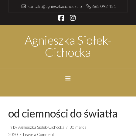
kontakt@agnieszkacichocka.pl
665 092 451
Facebook
Instagram
Agnieszka Siołek-
Cichocka
Navigation
od ciemności do światła
In by Agnieszka Siołek-Cichocka
30 marca
2020
Leave a Comment