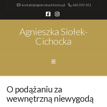
kontakt@agnieszkacichocka.pl
665 092 451
Facebook
Instagram
Agnieszka Siołek-
Cichocka
Navigation
O podążaniu za
wewnętrzną niewygodą