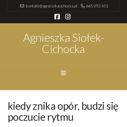
kontakt@agnieszkacichocka.pl
665 092 451
Facebook
Instagram
Agnieszka Siołek-
Cichocka
Navigation
kiedy znika opór, budzi się
poczucie rytmu