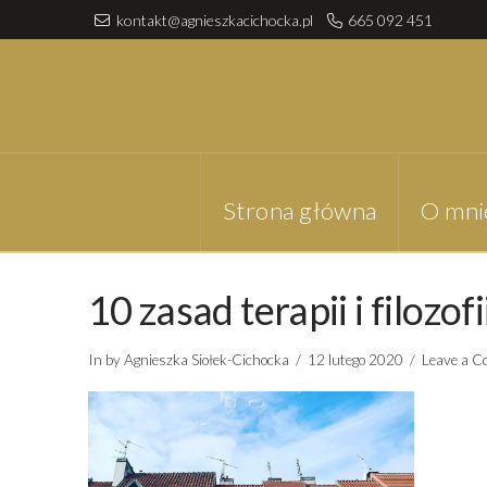
kontakt@agnieszkacichocka.pl
665 092 451
Strona główna
O mni
10 zasad terapii i filozof
In by Agnieszka Siołek-Cichocka
12 lutego 2020
Leave a 