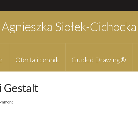
Agnieszka Siołek-Cichocka
e
Oferta i cennik
Guided Drawing®
ii Gestalt
Comment