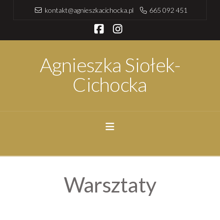
kontakt@agnieszkacichocka.pl
665 092 451
Facebook
Instagram
Agnieszka Siołek-
Cichocka
Navigation
Warsztaty