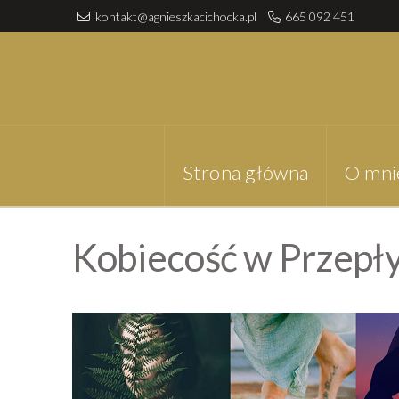
kontakt@agnieszkacichocka.pl
665 092 451
Strona główna
O mni
Kobiecość w Przepł