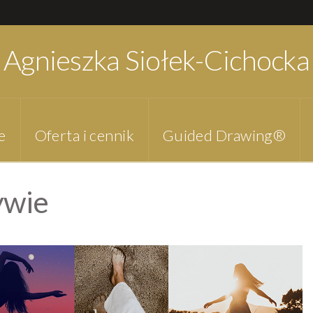
Agnieszka Siołek-Cichocka
e
Oferta i cennik
Guided Drawing®
ywie